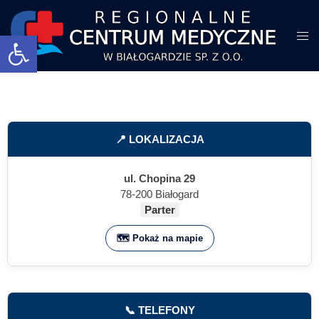
Otwórz pasek narzędzi
📍 LOKALIZACJA
ul. Chopina 29
78-200 Białogard
Parter
🗺️ Pokaż na mapie
📞 TELEFONY