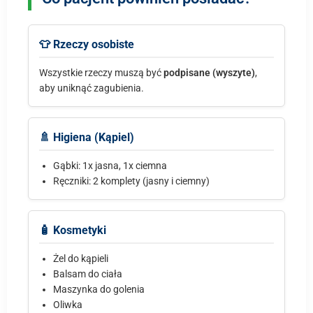
👕 Rzeczy osobiste
Wszystkie rzeczy muszą być
podpisane (wyszyte)
,
aby uniknąć zagubienia.
🚿 Higiena (Kąpiel)
Gąbki: 1x jasna, 1x ciemna
Ręczniki: 2 komplety (jasny i ciemny)
🧴 Kosmetyki
Żel do kąpieli
Balsam do ciała
Maszynka do golenia
Oliwka