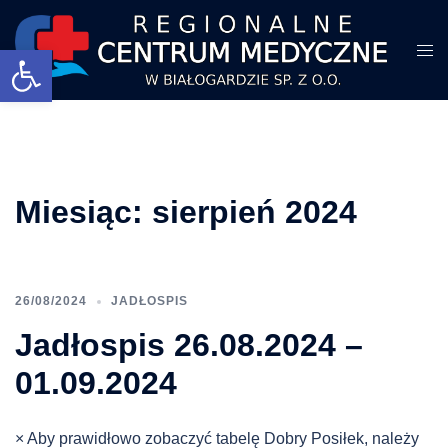
Przejdź
do
Otwórz pasek narzędzi
Prze
treści
men
Miesiąc:
sierpień 2024
26/08/2024
JADŁOSPIS
Jadłospis 26.08.2024 –
01.09.2024
× Aby prawidłowo zobaczyć tabelę Dobry Posiłek, należy